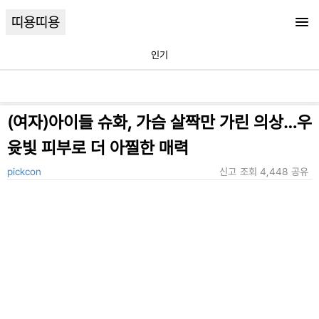
띠용띠용
인기
(여자)아이들 슈화, 가슴 살짝만 가린 의상…우
윳빛 피부로 더 아찔한 매력
pickcon
신고
조회
4,448
공유