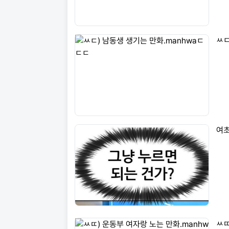
ㅆㄷ
여초
ㅆㄸ