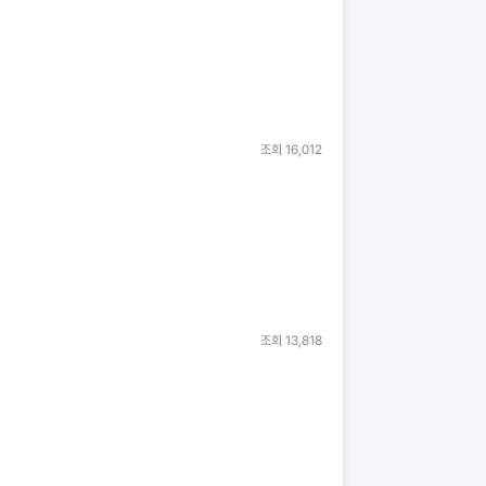
조회
16,012
조회
13,818