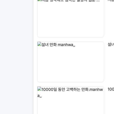
설녀
10