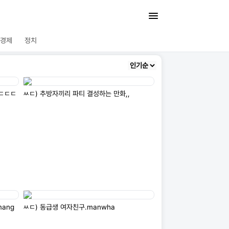
경제
정치
aㄷㄷㄷ
ㅆㄷ) 추방자끼리 파티 결성하는 만화,,
ang
ㅆㄷ) 동급생 여자친구.manwha