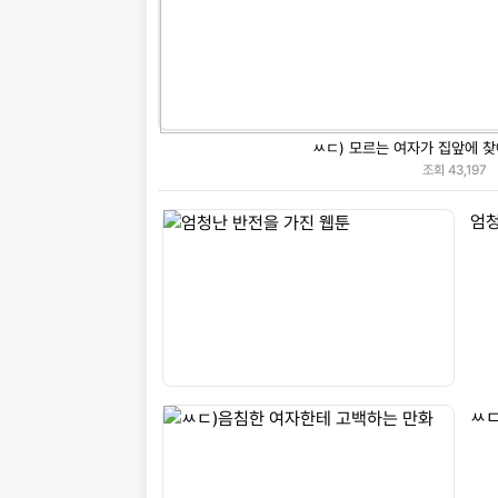
ㅆㄷ) 모르는 여자가 집앞에 찾
조회
43,197
엄청
ㅆㄷ