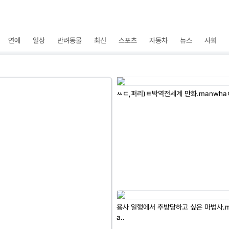
연예
일상
반려동물
최신
스포츠
자동차
뉴스
사회
ㅆㄷ,퍼리)ㅌ박역전세계 만화.manwh
용사 일행에서 추방당하고 싶은 마법사.m
a..