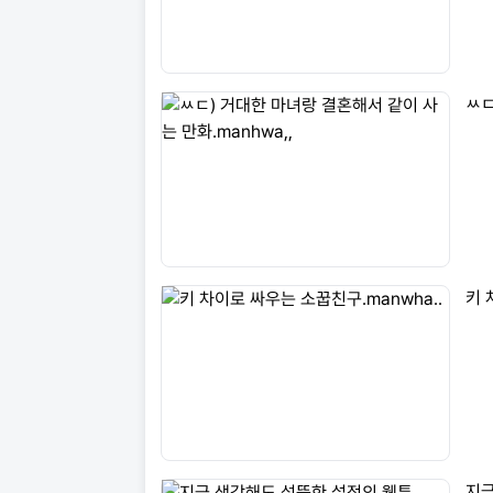
ㅆㄷ
키 
지금