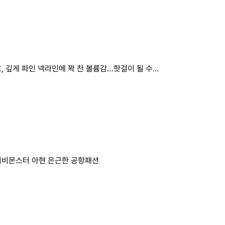
, 깊게 파인 넥라인에 꽉 찬 볼륨감…핫걸이 될 수...
비몬스터 아현 은근한 공항패션