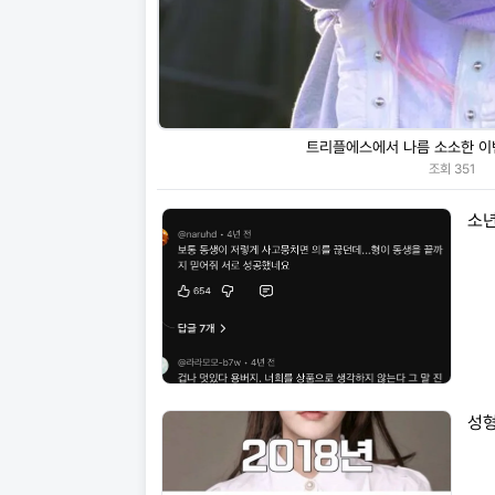
트리플에스에서 나름 소소한 이
조회
351
소년
성형