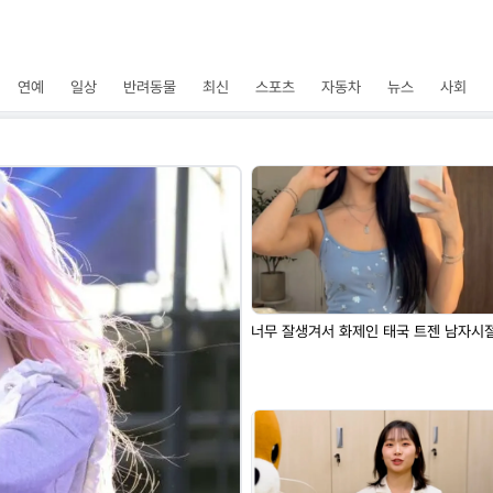
연예
일상
반려동물
최신
스포츠
자동차
뉴스
사회
너무 잘생겨서 화제인 태국 트젠 남자시