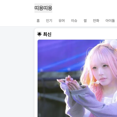
띠용띠용
홈
인기
유머
이슈
썰
만화
아이돌
🌟 최신