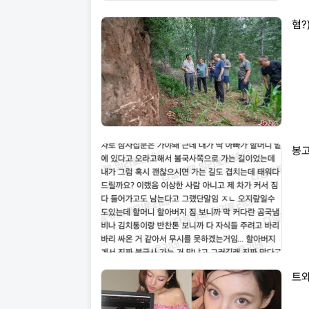
혐?
봉고
트와