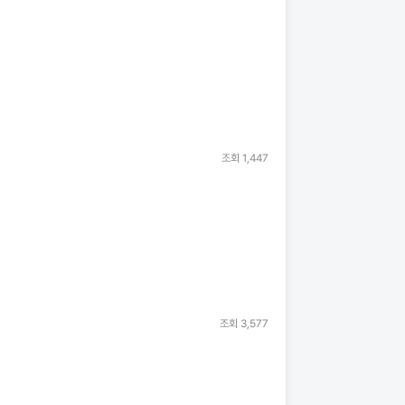
조회
1,447
조회
3,577