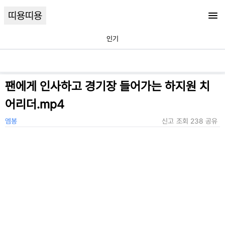
띠용띠용
인기
팬에게 인사하고 경기장 들어가는 하지원 치
어리더.mp4
엠봉
신고
조회
238
공유