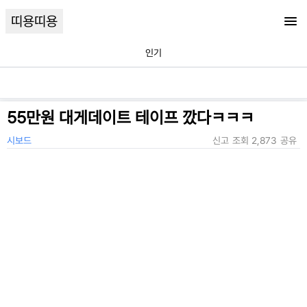
띠용띠용
인기
55만원 대게데이트 테이프 깠다ㅋㅋㅋ
시보드
신고
조회
2,873
공유