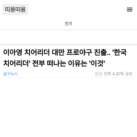
띠용띠용
인기
이아영 치어리더 대만 프로야구 진출.. '한국
치어리더' 전부 떠나는 이유는 '이것'
살구뉴스
신고
조회
4,878
공유