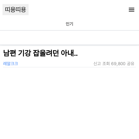
띠용띠용
인기
남편 기강 잡을려던 아내..
레알크크
신고
조회
69,800
공유