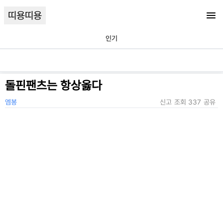
띠용띠용
인기
돌핀팬츠는 항상옳다
엠봉
신고
조회
337
공유